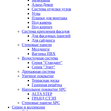
Мембраны
Альта-Декор
Система отделки углов
Углы
Планки для монтажа
Под камень
Под кирпич
Система крепления фасадов
Для фасадных панелей
Для сайдинга
Стеновые панели
Молдинги
Вагонка ПВХ
Водосточная система
Серия "Стандарт"
Серия "Элит"
Дренажная система
Уличное покрытие
Террасная доска
Газонная решётка
Напольное покрытие SPC
ALTA STEP
ГРАНД СТЭП
Стеновые панели SPC
Серии и коллекции