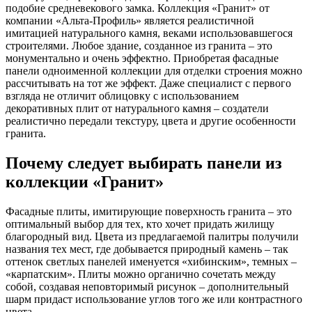
подобие средневекового замка. Коллекция «Гранит» от
компании «Альта-Профиль» является реалистичной
имитацией натурального камня, веками использовавшегося
строителями. Любое здание, созданное из гранита – это
монументально и очень эффектно. Приобретая фасадные
панели одноименной коллекции для отделки строения можно
рассчитывать на тот же эффект. Даже специалист с первого
взгляда не отличит облицовку с использованием
декоративных плит от натурального камня – создатели
реалистично передали текстуру, цвета и другие особенности
гранита.
Почему следует выбирать панели из
коллекции «Гранит»
Фасадные плиты, имитирующие поверхность гранита – это
оптимальный выбор для тех, кто хочет придать жилищу
благородный вид. Цвета из предлагаемой палитры получили
названия тех мест, где добывается природный камень – так
оттенок светлых панелей именуется «хибинским», темных –
«карпатским». Плиты можно органично сочетать между
собой, создавая неповторимый рисунок – дополнительный
шарм придаст использование углов того же или контрастного
цвета.