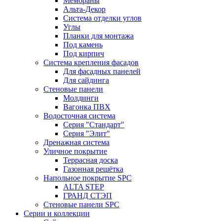
Мембраны
Альта-Декор
Система отделки углов
Углы
Планки для монтажа
Под камень
Под кирпич
Система крепления фасадов
Для фасадных панелей
Для сайдинга
Стеновые панели
Молдинги
Вагонка ПВХ
Водосточная система
Серия "Стандарт"
Серия "Элит"
Дренажная система
Уличное покрытие
Террасная доска
Газонная решётка
Напольное покрытие SPC
ALTA STEP
ГРАНД СТЭП
Стеновые панели SPC
Серии и коллекции