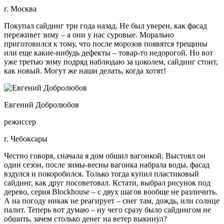
г. Москва
Покупал сайдинг три года назад. Не был уверен, как фасад
переживет зиму – а они у нас суровые. Морально
приготовился к тому, что после морозов появятся трещины
или еще какие-нибудь дефекты – товар-то недорогой. Но вот
уже третью зиму подряд наблюдаю за цоколем, сайдинг стоит,
как новый. Могут же наши делать, когда хотят!
Евгений Добролюбов
режиссер
г. Чебоксары
Честно говоря, сначала я дом обшил вагонкой. Выстоял он
один сезон, после зимы-весны вагонка набрала воды, фасад
вздулся и покоробился. Только тогда купил пластиковый
сайдинг, как друг посоветовал. Кстати, выбрал рисунок под
дерево, серия Blockhouse – с двух шагов вообще не различить.
А на погоду никак не реагирует – снег там, дождь, или солнце
палит. Теперь вот думаю – ну чего сразу было сайдингом не
обшить, зачем столько денег на ветер выкинул?