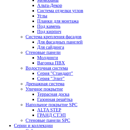
Мембраны
Альта-Декор
Система отделки углов
Углы
Планки для монтажа
Под камень
Под кирпич
Система крепления фасадов
Для фасадных панелей
Для сайдинга
Стеновые панели
Молдинги
Вагонка ПВХ
Водосточная система
Серия "Стандарт"
Серия "Элит"
Дренажная система
Уличное покрытие
Террасная доска
Газонная решётка
Напольное покрытие SPC
ALTA STEP
ГРАНД СТЭП
Стеновые панели SPC
Серии и коллекции