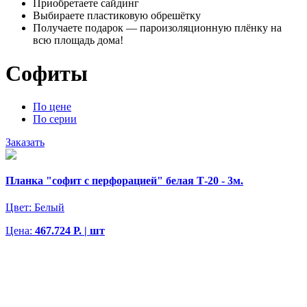
Приобретаете сайдинг
Выбираете пластиковую обрешётку
Получаете подарок — пароизоляционную плёнку на
всю площадь дома!
Софиты
По цене
По серии
Заказать
Планка "софит с перфорацией" белая Т-20 - 3м.
Цвет:
Белый
Цена:
467.724 Р. | шт