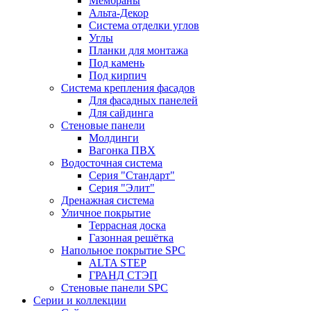
Мембраны
Альта-Декор
Система отделки углов
Углы
Планки для монтажа
Под камень
Под кирпич
Система крепления фасадов
Для фасадных панелей
Для сайдинга
Стеновые панели
Молдинги
Вагонка ПВХ
Водосточная система
Серия "Стандарт"
Серия "Элит"
Дренажная система
Уличное покрытие
Террасная доска
Газонная решётка
Напольное покрытие SPC
ALTA STEP
ГРАНД СТЭП
Стеновые панели SPC
Серии и коллекции