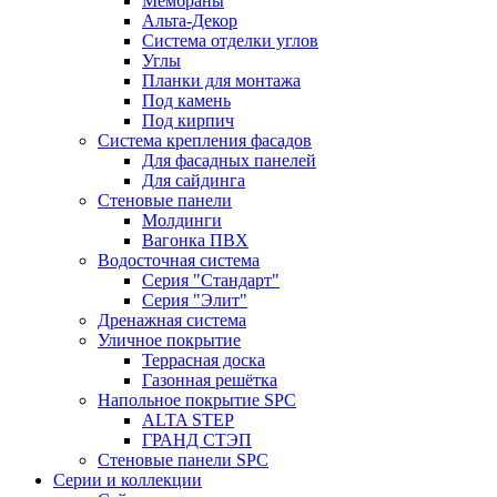
Мембраны
Альта-Декор
Система отделки углов
Углы
Планки для монтажа
Под камень
Под кирпич
Система крепления фасадов
Для фасадных панелей
Для сайдинга
Стеновые панели
Молдинги
Вагонка ПВХ
Водосточная система
Серия "Стандарт"
Серия "Элит"
Дренажная система
Уличное покрытие
Террасная доска
Газонная решётка
Напольное покрытие SPC
ALTA STEP
ГРАНД СТЭП
Стеновые панели SPC
Серии и коллекции