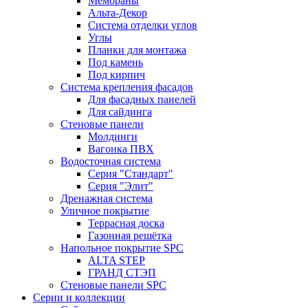
Мембраны
Альта-Декор
Система отделки углов
Углы
Планки для монтажа
Под камень
Под кирпич
Система крепления фасадов
Для фасадных панелей
Для сайдинга
Стеновые панели
Молдинги
Вагонка ПВХ
Водосточная система
Серия "Стандарт"
Серия "Элит"
Дренажная система
Уличное покрытие
Террасная доска
Газонная решётка
Напольное покрытие SPC
ALTA STEP
ГРАНД СТЭП
Стеновые панели SPC
Серии и коллекции