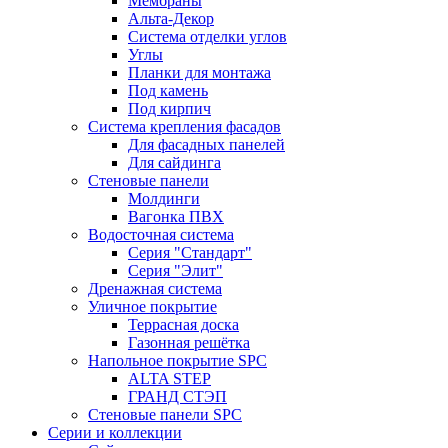
Мембраны
Альта-Декор
Система отделки углов
Углы
Планки для монтажа
Под камень
Под кирпич
Система крепления фасадов
Для фасадных панелей
Для сайдинга
Стеновые панели
Молдинги
Вагонка ПВХ
Водосточная система
Серия "Стандарт"
Серия "Элит"
Дренажная система
Уличное покрытие
Террасная доска
Газонная решётка
Напольное покрытие SPC
ALTA STEP
ГРАНД СТЭП
Стеновые панели SPC
Серии и коллекции