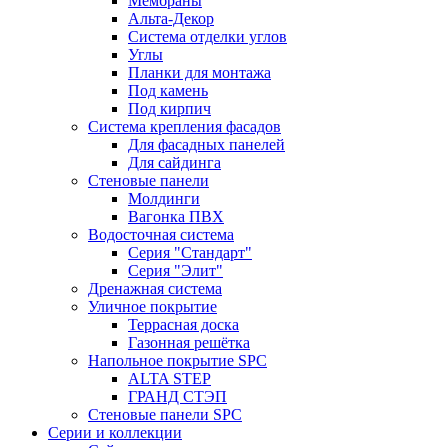
Мембраны
Альта-Декор
Система отделки углов
Углы
Планки для монтажа
Под камень
Под кирпич
Система крепления фасадов
Для фасадных панелей
Для сайдинга
Стеновые панели
Молдинги
Вагонка ПВХ
Водосточная система
Серия "Стандарт"
Серия "Элит"
Дренажная система
Уличное покрытие
Террасная доска
Газонная решётка
Напольное покрытие SPC
ALTA STEP
ГРАНД СТЭП
Стеновые панели SPC
Серии и коллекции