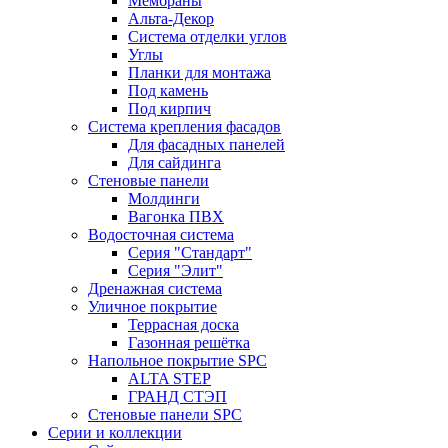
Мембраны
Альта-Декор
Система отделки углов
Углы
Планки для монтажа
Под камень
Под кирпич
Система крепления фасадов
Для фасадных панелей
Для сайдинга
Стеновые панели
Молдинги
Вагонка ПВХ
Водосточная система
Серия "Стандарт"
Серия "Элит"
Дренажная система
Уличное покрытие
Террасная доска
Газонная решётка
Напольное покрытие SPC
ALTA STEP
ГРАНД СТЭП
Стеновые панели SPC
Серии и коллекции