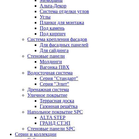
Мембраны
Альта-Декор
Система отделки углов
Углы
Планки для монтажа
Под камень
Под кирпич
Система крепления фасадов
Для фасадных панелей
Для сайдинга
Стеновые панели
Молдинги
Вагонка ПВХ
Водосточная система
Серия "Стандарт"
Серия "Элит"
Дренажная система
Уличное покрытие
Террасная доска
Газонная решётка
Напольное покрытие SPC
ALTA STEP
ГРАНД СТЭП
Стеновые панели SPC
Серии и коллекции