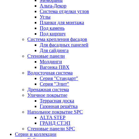
Мембраны
Альта-Декор
Система отделки углов
Углы
Планки для монтажа
Под камень
Под кирпич
Система крепления фасадов
Для фасадных панелей
Для сайдинга
Стеновые панели
Молдинги
Вагонка ПВХ
Водосточная система
Серия "Стандарт"
Серия "Элит"
Дренажная система
Уличное покрытие
Террасная доска
Газонная решётка
Напольное покрытие SPC
ALTA STEP
ГРАНД СТЭП
Стеновые панели SPC
Серии и коллекции