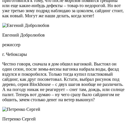
приготовился к тому, что после морозов появятся трещины
или еще какие-нибудь дефекты – товар-то недорогой. Но вот
уже третью зиму подряд наблюдаю за цоколем, сайдинг стоит,
как новый. Могут же наши делать, когда хотят!
Евгений Добролюбов
режиссер
г. Чебоксары
Честно говоря, сначала я дом обшил вагонкой. Выстоял он
один сезон, после зимы-весны вагонка набрала воды, фасад
вздулся и покоробился. Только тогда купил пластиковый
сайдинг, как друг посоветовал. Кстати, выбрал рисунок под
дерево, серия Blockhouse – с двух шагов вообще не различить.
А на погоду никак не реагирует – снег там, дождь, или солнце
палит. Теперь вот думаю – ну чего сразу было сайдингом не
обшить, зачем столько денег на ветер выкинул?
Петренко Сергей