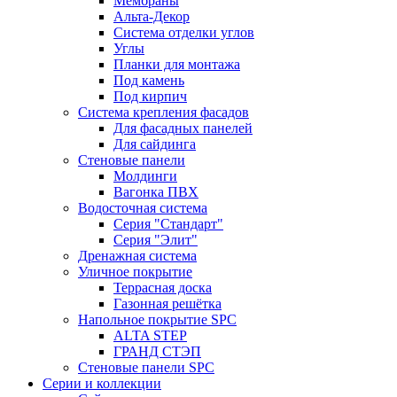
Мембраны
Альта-Декор
Система отделки углов
Углы
Планки для монтажа
Под камень
Под кирпич
Система крепления фасадов
Для фасадных панелей
Для сайдинга
Стеновые панели
Молдинги
Вагонка ПВХ
Водосточная система
Серия "Стандарт"
Серия "Элит"
Дренажная система
Уличное покрытие
Террасная доска
Газонная решётка
Напольное покрытие SPC
ALTA STEP
ГРАНД СТЭП
Стеновые панели SPC
Серии и коллекции