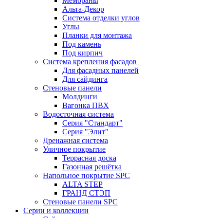
Мембраны
Альта-Декор
Система отделки углов
Углы
Планки для монтажа
Под камень
Под кирпич
Система крепления фасадов
Для фасадных панелей
Для сайдинга
Стеновые панели
Молдинги
Вагонка ПВХ
Водосточная система
Серия "Стандарт"
Серия "Элит"
Дренажная система
Уличное покрытие
Террасная доска
Газонная решётка
Напольное покрытие SPC
ALTA STEP
ГРАНД СТЭП
Стеновые панели SPC
Серии и коллекции