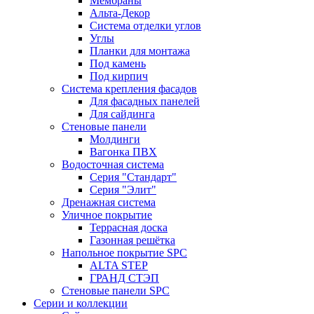
Мембраны
Альта-Декор
Система отделки углов
Углы
Планки для монтажа
Под камень
Под кирпич
Система крепления фасадов
Для фасадных панелей
Для сайдинга
Стеновые панели
Молдинги
Вагонка ПВХ
Водосточная система
Серия "Стандарт"
Серия "Элит"
Дренажная система
Уличное покрытие
Террасная доска
Газонная решётка
Напольное покрытие SPC
ALTA STEP
ГРАНД СТЭП
Стеновые панели SPC
Серии и коллекции