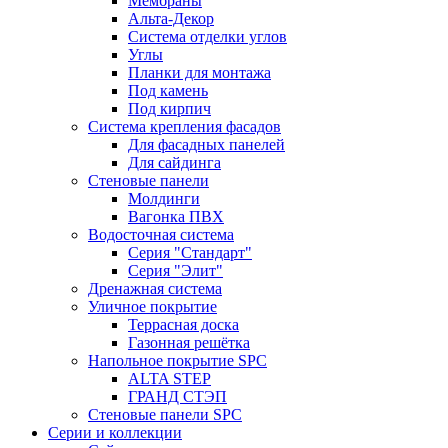
Мембраны
Альта-Декор
Система отделки углов
Углы
Планки для монтажа
Под камень
Под кирпич
Система крепления фасадов
Для фасадных панелей
Для сайдинга
Стеновые панели
Молдинги
Вагонка ПВХ
Водосточная система
Серия "Стандарт"
Серия "Элит"
Дренажная система
Уличное покрытие
Террасная доска
Газонная решётка
Напольное покрытие SPC
ALTA STEP
ГРАНД СТЭП
Стеновые панели SPC
Серии и коллекции