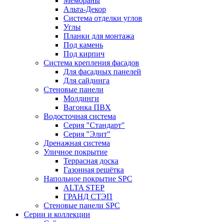
Мембраны
Альта-Декор
Система отделки углов
Углы
Планки для монтажа
Под камень
Под кирпич
Система крепления фасадов
Для фасадных панелей
Для сайдинга
Стеновые панели
Молдинги
Вагонка ПВХ
Водосточная система
Серия "Стандарт"
Серия "Элит"
Дренажная система
Уличное покрытие
Террасная доска
Газонная решётка
Напольное покрытие SPC
ALTA STEP
ГРАНД СТЭП
Стеновые панели SPC
Серии и коллекции