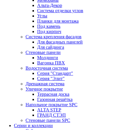
Мембраны
Альта-Декор
Система отделки углов
Углы
Планки для монтажа
Под камень
Под кирпич
Система крепления фасадов
Для фасадных панелей
Для сайдинга
Стеновые панели
Молдинги
Вагонка ПВХ
Водосточная система
Серия "Стандарт"
Серия "Элит"
Дренажная система
Уличное покрытие
Террасная доска
Газонная решётка
Напольное покрытие SPC
ALTA STEP
ГРАНД СТЭП
Стеновые панели SPC
Серии и коллекции