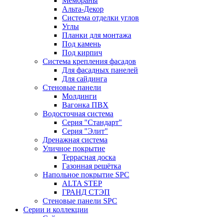
Мембраны
Альта-Декор
Система отделки углов
Углы
Планки для монтажа
Под камень
Под кирпич
Система крепления фасадов
Для фасадных панелей
Для сайдинга
Стеновые панели
Молдинги
Вагонка ПВХ
Водосточная система
Серия "Стандарт"
Серия "Элит"
Дренажная система
Уличное покрытие
Террасная доска
Газонная решётка
Напольное покрытие SPC
ALTA STEP
ГРАНД СТЭП
Стеновые панели SPC
Серии и коллекции