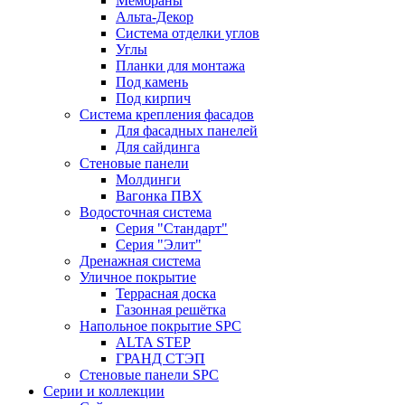
Мембраны
Альта-Декор
Система отделки углов
Углы
Планки для монтажа
Под камень
Под кирпич
Система крепления фасадов
Для фасадных панелей
Для сайдинга
Стеновые панели
Молдинги
Вагонка ПВХ
Водосточная система
Серия "Стандарт"
Серия "Элит"
Дренажная система
Уличное покрытие
Террасная доска
Газонная решётка
Напольное покрытие SPC
ALTA STEP
ГРАНД СТЭП
Стеновые панели SPC
Серии и коллекции