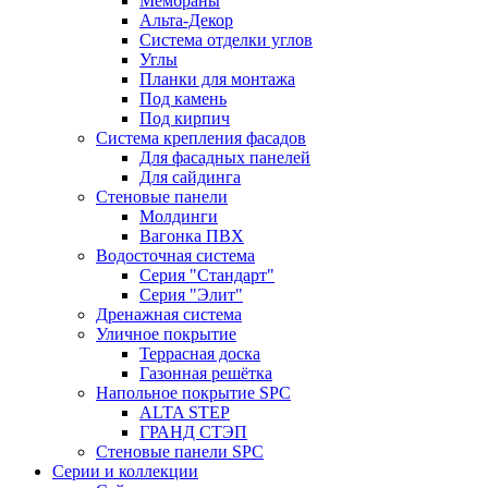
Мембраны
Альта-Декор
Система отделки углов
Углы
Планки для монтажа
Под камень
Под кирпич
Система крепления фасадов
Для фасадных панелей
Для сайдинга
Стеновые панели
Молдинги
Вагонка ПВХ
Водосточная система
Серия "Стандарт"
Серия "Элит"
Дренажная система
Уличное покрытие
Террасная доска
Газонная решётка
Напольное покрытие SPC
ALTA STEP
ГРАНД СТЭП
Стеновые панели SPC
Серии и коллекции