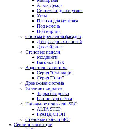
Мембраны
Альта-Декор
Система отделки углов
Углы
Планки для монтажа
Под камень
Под кирпич
Система крепления фасадов
Для фасадных панелей
Для сайдинга
Стеновые панели
Молдинги
Вагонка ПВХ
Водосточная система
Серия "Стандарт"
Серия "Элит"
Дренажная система
Уличное покрытие
Террасная доска
Газонная решётка
Напольное покрытие SPC
ALTA STEP
ГРАНД СТЭП
Стеновые панели SPC
Серии и коллекции