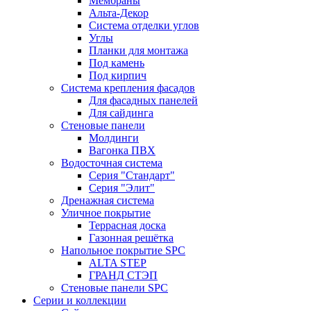
Мембраны
Альта-Декор
Система отделки углов
Углы
Планки для монтажа
Под камень
Под кирпич
Система крепления фасадов
Для фасадных панелей
Для сайдинга
Стеновые панели
Молдинги
Вагонка ПВХ
Водосточная система
Серия "Стандарт"
Серия "Элит"
Дренажная система
Уличное покрытие
Террасная доска
Газонная решётка
Напольное покрытие SPC
ALTA STEP
ГРАНД СТЭП
Стеновые панели SPC
Серии и коллекции