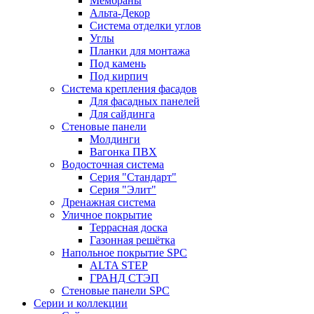
Мембраны
Альта-Декор
Система отделки углов
Углы
Планки для монтажа
Под камень
Под кирпич
Система крепления фасадов
Для фасадных панелей
Для сайдинга
Стеновые панели
Молдинги
Вагонка ПВХ
Водосточная система
Серия "Стандарт"
Серия "Элит"
Дренажная система
Уличное покрытие
Террасная доска
Газонная решётка
Напольное покрытие SPC
ALTA STEP
ГРАНД СТЭП
Стеновые панели SPC
Серии и коллекции