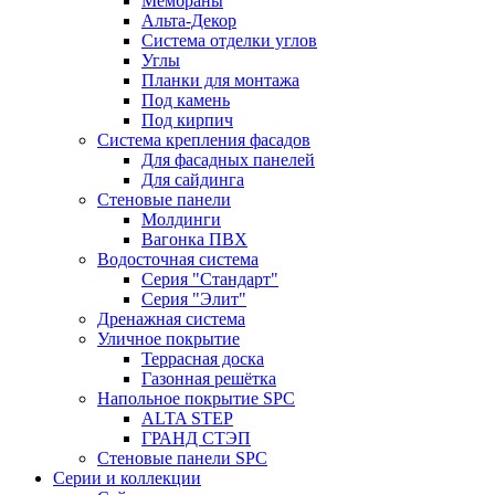
Мембраны
Альта-Декор
Система отделки углов
Углы
Планки для монтажа
Под камень
Под кирпич
Система крепления фасадов
Для фасадных панелей
Для сайдинга
Стеновые панели
Молдинги
Вагонка ПВХ
Водосточная система
Серия "Стандарт"
Серия "Элит"
Дренажная система
Уличное покрытие
Террасная доска
Газонная решётка
Напольное покрытие SPC
ALTA STEP
ГРАНД СТЭП
Стеновые панели SPC
Серии и коллекции