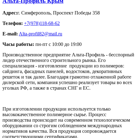
Альта-Профиль Крым
Адрес:
г. Симферополь
,
Проспект Победы 358
Телефон:
+7(978)118-68-62
E-mail:
Alta-profil82@mail.ru
Часы работы:
пн-пт с 10:00 до 19:00
Производственное предприятие Альта-Профиль - бесспорный
лидер отечественного строительного рынка. Его
специализация - изготовление продукции из полимеров:
сайдинга, фасадных панелей, водостоков, декоративных
решеток и так далее. Благодаря грамотно отлаженной работе
дилерской сети, компания успешно реализует товары во всех
уголках РФ, а также в странах СНГ и ЕС.
При изготовлении продукции используется только
высококачественное полимерное сырье. Процесс
производства происходит на современном технологическом
оборудовании со строгим соблюдением международных
нормативов качества. Вся продукция сопровождается
соответствующими сертификатами.