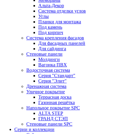
Мембраны
Альта-Декор
Система отделки углов
Углы
Планки для монтажа
Под камень
Под кирпич
Система крепления фасадов
Для фасадных панелей
Для сайдинга
Стеновые панели
Молдинги
Вагонка ПВХ
Водосточная система
Серия "Стандарт"
Серия "Элит"
Дренажная система
Уличное покрытие
Террасная доска
Газонная решётка
Напольное покрытие SPC
ALTA STEP
ГРАНД СТЭП
Стеновые панели SPC
Серии и коллекции