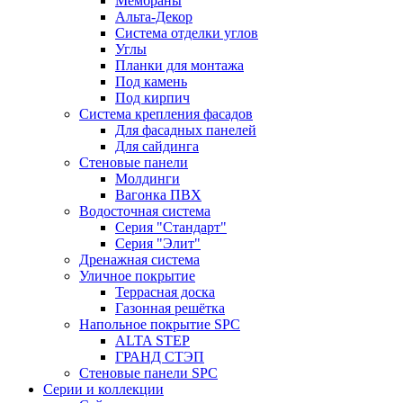
Мембраны
Альта-Декор
Система отделки углов
Углы
Планки для монтажа
Под камень
Под кирпич
Система крепления фасадов
Для фасадных панелей
Для сайдинга
Стеновые панели
Молдинги
Вагонка ПВХ
Водосточная система
Серия "Стандарт"
Серия "Элит"
Дренажная система
Уличное покрытие
Террасная доска
Газонная решётка
Напольное покрытие SPC
ALTA STEP
ГРАНД СТЭП
Стеновые панели SPC
Серии и коллекции