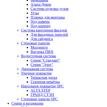
Мембраны
Альта-Декор
Система отделки углов
Углы
Планки для монтажа
Под камень
Под кирпич
Система крепления фасадов
Для фасадных панелей
Для сайдинга
Стеновые панели
Молдинги
Вагонка ПВХ
Водосточная система
Серия "Стандарт"
Серия "Элит"
Дренажная система
Уличное покрытие
Террасная доска
Газонная решётка
Напольное покрытие SPC
ALTA STEP
ГРАНД СТЭП
Стеновые панели SPC
Серии и коллекции