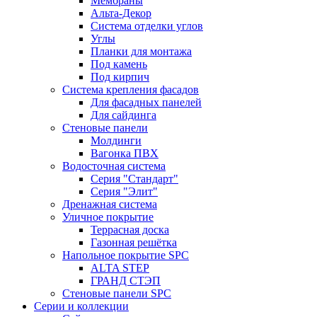
Мембраны
Альта-Декор
Система отделки углов
Углы
Планки для монтажа
Под камень
Под кирпич
Система крепления фасадов
Для фасадных панелей
Для сайдинга
Стеновые панели
Молдинги
Вагонка ПВХ
Водосточная система
Серия "Стандарт"
Серия "Элит"
Дренажная система
Уличное покрытие
Террасная доска
Газонная решётка
Напольное покрытие SPC
ALTA STEP
ГРАНД СТЭП
Стеновые панели SPC
Серии и коллекции