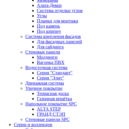
Мембраны
Альта-Декор
Система отделки углов
Углы
Планки для монтажа
Под камень
Под кирпич
Система крепления фасадов
Для фасадных панелей
Для сайдинга
Стеновые панели
Молдинги
Вагонка ПВХ
Водосточная система
Серия "Стандарт"
Серия "Элит"
Дренажная система
Уличное покрытие
Террасная доска
Газонная решётка
Напольное покрытие SPC
ALTA STEP
ГРАНД СТЭП
Стеновые панели SPC
Серии и коллекции