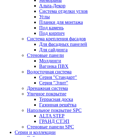
Мембраны
Альта-Декор
Система отделки углов
Углы
Планки для монтажа
Под камень
Под кирпич
Система крепления фасадов
Для фасадных панелей
Для сайдинга
Стеновые панели
Молдинги
Вагонка ПВХ
Водосточная система
Серия "Стандарт"
Серия "Элит"
Дренажная система
Уличное покрытие
Террасная доска
Газонная решётка
Напольное покрытие SPC
ALTA STEP
ГРАНД СТЭП
Стеновые панели SPC
Серии и коллекции