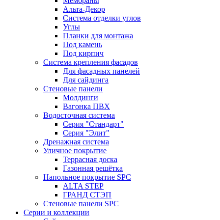
Мембраны
Альта-Декор
Система отделки углов
Углы
Планки для монтажа
Под камень
Под кирпич
Система крепления фасадов
Для фасадных панелей
Для сайдинга
Стеновые панели
Молдинги
Вагонка ПВХ
Водосточная система
Серия "Стандарт"
Серия "Элит"
Дренажная система
Уличное покрытие
Террасная доска
Газонная решётка
Напольное покрытие SPC
ALTA STEP
ГРАНД СТЭП
Стеновые панели SPC
Серии и коллекции