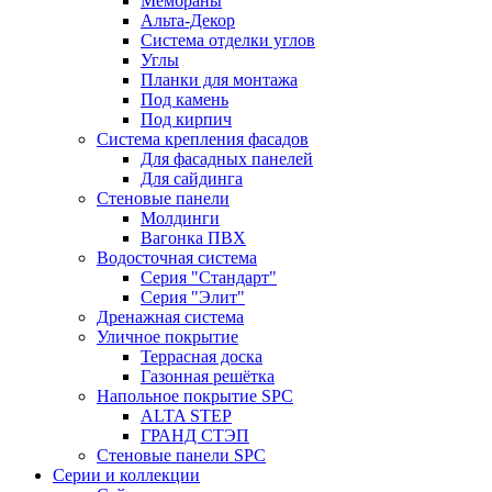
Мембраны
Альта-Декор
Система отделки углов
Углы
Планки для монтажа
Под камень
Под кирпич
Система крепления фасадов
Для фасадных панелей
Для сайдинга
Стеновые панели
Молдинги
Вагонка ПВХ
Водосточная система
Серия "Стандарт"
Серия "Элит"
Дренажная система
Уличное покрытие
Террасная доска
Газонная решётка
Напольное покрытие SPC
ALTA STEP
ГРАНД СТЭП
Стеновые панели SPC
Серии и коллекции