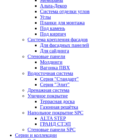
Мембраны
Альта-Декор
Система отделки углов
Углы
Планки для монтажа
Под камень
Под кирпич
Система крепления фасадов
Для фасадных панелей
Для сайдинга
Стеновые панели
Молдинги
Вагонка ПВХ
Водосточная система
Серия "Стандарт"
Серия "Элит"
Дренажная система
Уличное покрытие
Террасная доска
Газонная решётка
Напольное покрытие SPC
ALTA STEP
ГРАНД СТЭП
Стеновые панели SPC
Серии и коллекции