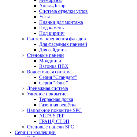
Мембраны
Альта-Декор
Система отделки углов
Углы
Планки для монтажа
Под камень
Под кирпич
Система крепления фасадов
Для фасадных панелей
Для сайдинга
Стеновые панели
Молдинги
Вагонка ПВХ
Водосточная система
Серия "Стандарт"
Серия "Элит"
Дренажная система
Уличное покрытие
Террасная доска
Газонная решётка
Напольное покрытие SPC
ALTA STEP
ГРАНД СТЭП
Стеновые панели SPC
Серии и коллекции