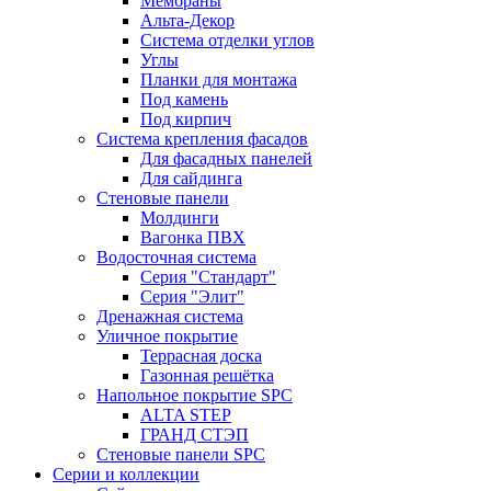
Мембраны
Альта-Декор
Система отделки углов
Углы
Планки для монтажа
Под камень
Под кирпич
Система крепления фасадов
Для фасадных панелей
Для сайдинга
Стеновые панели
Молдинги
Вагонка ПВХ
Водосточная система
Серия "Стандарт"
Серия "Элит"
Дренажная система
Уличное покрытие
Террасная доска
Газонная решётка
Напольное покрытие SPC
ALTA STEP
ГРАНД СТЭП
Стеновые панели SPC
Серии и коллекции