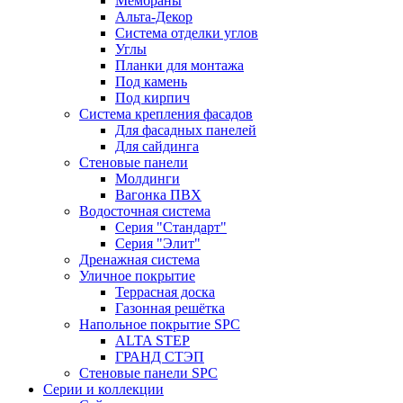
Мембраны
Альта-Декор
Система отделки углов
Углы
Планки для монтажа
Под камень
Под кирпич
Система крепления фасадов
Для фасадных панелей
Для сайдинга
Стеновые панели
Молдинги
Вагонка ПВХ
Водосточная система
Серия "Стандарт"
Серия "Элит"
Дренажная система
Уличное покрытие
Террасная доска
Газонная решётка
Напольное покрытие SPC
ALTA STEP
ГРАНД СТЭП
Стеновые панели SPC
Серии и коллекции