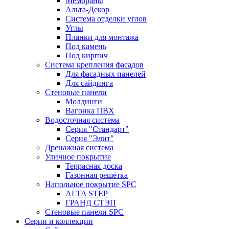
Мембраны
Альта-Декор
Система отделки углов
Углы
Планки для монтажа
Под камень
Под кирпич
Система крепления фасадов
Для фасадных панелей
Для сайдинга
Стеновые панели
Молдинги
Вагонка ПВХ
Водосточная система
Серия "Стандарт"
Серия "Элит"
Дренажная система
Уличное покрытие
Террасная доска
Газонная решётка
Напольное покрытие SPC
ALTA STEP
ГРАНД СТЭП
Стеновые панели SPC
Серии и коллекции