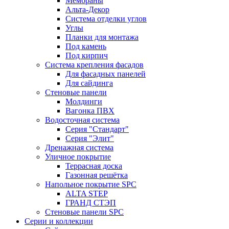
Мембраны
Альта-Декор
Система отделки углов
Углы
Планки для монтажа
Под камень
Под кирпич
Система крепления фасадов
Для фасадных панелей
Для сайдинга
Стеновые панели
Молдинги
Вагонка ПВХ
Водосточная система
Серия "Стандарт"
Серия "Элит"
Дренажная система
Уличное покрытие
Террасная доска
Газонная решётка
Напольное покрытие SPC
ALTA STEP
ГРАНД СТЭП
Стеновые панели SPC
Серии и коллекции