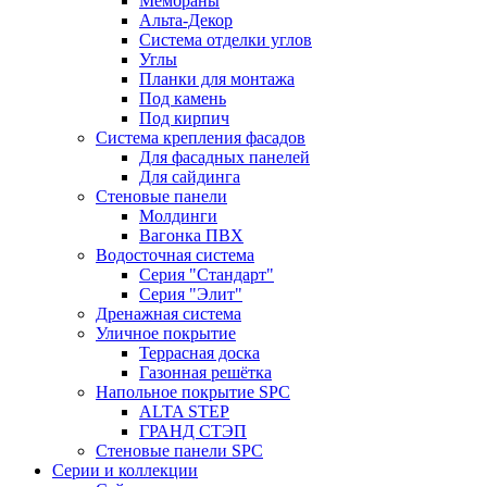
Мембраны
Альта-Декор
Система отделки углов
Углы
Планки для монтажа
Под камень
Под кирпич
Система крепления фасадов
Для фасадных панелей
Для сайдинга
Стеновые панели
Молдинги
Вагонка ПВХ
Водосточная система
Серия "Стандарт"
Серия "Элит"
Дренажная система
Уличное покрытие
Террасная доска
Газонная решётка
Напольное покрытие SPC
ALTA STEP
ГРАНД СТЭП
Стеновые панели SPC
Серии и коллекции