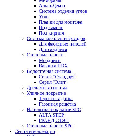
Мембраны
Альта-Декор
Система отделки углов
Углы
Планки для монтажа
Под камень
Под кирпич
Система крепления фасадов
Для фасадных панелей
Для сайдинга
Стеновые панели
Молдинги
Вагонка ПВХ
Водосточная система
Серия "Стандарт"
Серия "Элит"
Дренажная система
Уличное покрытие
Террасная доска
Газонная решётка
Напольное покрытие SPC
ALTA STEP
ГРАНД СТЭП
Стеновые панели SPC
Серии и коллекции