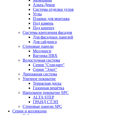
Мембраны
Альта-Декор
Система отделки углов
Углы
Планки для монтажа
Под камень
Под кирпич
Система крепления фасадов
Для фасадных панелей
Для сайдинга
Стеновые панели
Молдинги
Вагонка ПВХ
Водосточная система
Серия "Стандарт"
Серия "Элит"
Дренажная система
Уличное покрытие
Террасная доска
Газонная решётка
Напольное покрытие SPC
ALTA STEP
ГРАНД СТЭП
Стеновые панели SPC
Серии и коллекции