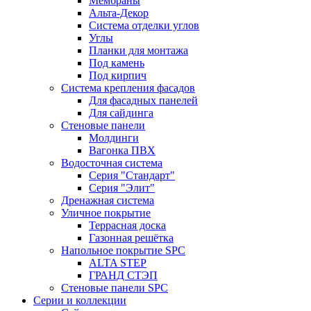
Мембраны
Альта-Декор
Система отделки углов
Углы
Планки для монтажа
Под камень
Под кирпич
Система крепления фасадов
Для фасадных панелей
Для сайдинга
Стеновые панели
Молдинги
Вагонка ПВХ
Водосточная система
Серия "Стандарт"
Серия "Элит"
Дренажная система
Уличное покрытие
Террасная доска
Газонная решётка
Напольное покрытие SPC
ALTA STEP
ГРАНД СТЭП
Стеновые панели SPC
Серии и коллекции