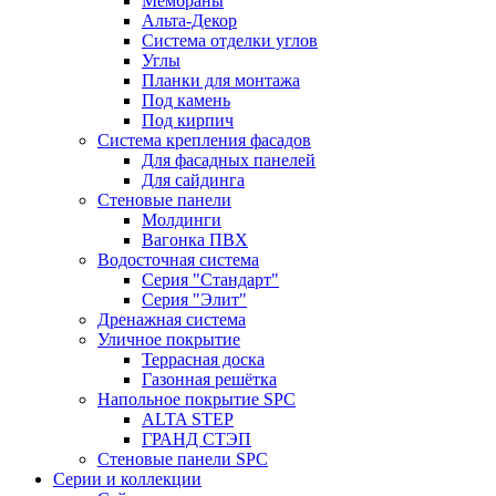
Мембраны
Альта-Декор
Система отделки углов
Углы
Планки для монтажа
Под камень
Под кирпич
Система крепления фасадов
Для фасадных панелей
Для сайдинга
Стеновые панели
Молдинги
Вагонка ПВХ
Водосточная система
Серия "Стандарт"
Серия "Элит"
Дренажная система
Уличное покрытие
Террасная доска
Газонная решётка
Напольное покрытие SPC
ALTA STEP
ГРАНД СТЭП
Стеновые панели SPC
Серии и коллекции