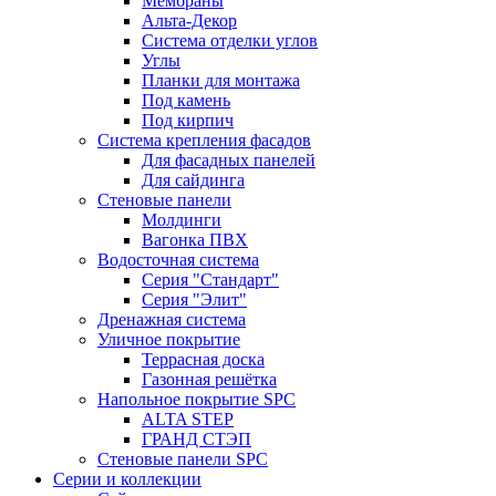
Мембраны
Альта-Декор
Система отделки углов
Углы
Планки для монтажа
Под камень
Под кирпич
Система крепления фасадов
Для фасадных панелей
Для сайдинга
Стеновые панели
Молдинги
Вагонка ПВХ
Водосточная система
Серия "Стандарт"
Серия "Элит"
Дренажная система
Уличное покрытие
Террасная доска
Газонная решётка
Напольное покрытие SPC
ALTA STEP
ГРАНД СТЭП
Стеновые панели SPC
Серии и коллекции