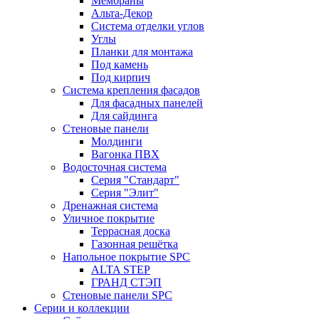
Мембраны
Альта-Декор
Система отделки углов
Углы
Планки для монтажа
Под камень
Под кирпич
Система крепления фасадов
Для фасадных панелей
Для сайдинга
Стеновые панели
Молдинги
Вагонка ПВХ
Водосточная система
Серия "Стандарт"
Серия "Элит"
Дренажная система
Уличное покрытие
Террасная доска
Газонная решётка
Напольное покрытие SPC
ALTA STEP
ГРАНД СТЭП
Стеновые панели SPC
Серии и коллекции