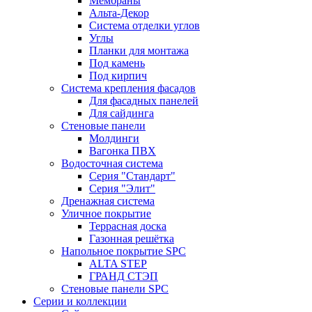
Мембраны
Альта-Декор
Система отделки углов
Углы
Планки для монтажа
Под камень
Под кирпич
Система крепления фасадов
Для фасадных панелей
Для сайдинга
Стеновые панели
Молдинги
Вагонка ПВХ
Водосточная система
Серия "Стандарт"
Серия "Элит"
Дренажная система
Уличное покрытие
Террасная доска
Газонная решётка
Напольное покрытие SPC
ALTA STEP
ГРАНД СТЭП
Стеновые панели SPC
Серии и коллекции