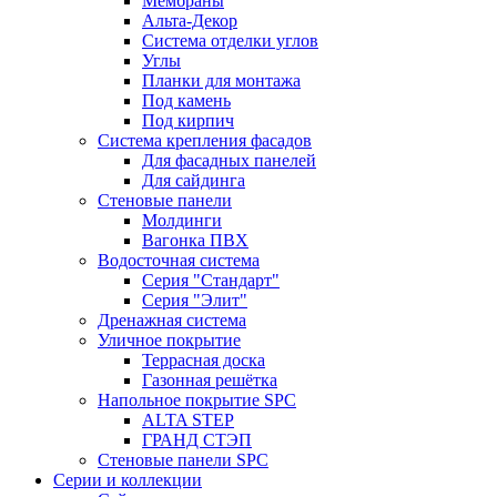
Мембраны
Альта-Декор
Система отделки углов
Углы
Планки для монтажа
Под камень
Под кирпич
Система крепления фасадов
Для фасадных панелей
Для сайдинга
Стеновые панели
Молдинги
Вагонка ПВХ
Водосточная система
Серия "Стандарт"
Серия "Элит"
Дренажная система
Уличное покрытие
Террасная доска
Газонная решётка
Напольное покрытие SPC
ALTA STEP
ГРАНД СТЭП
Стеновые панели SPC
Серии и коллекции