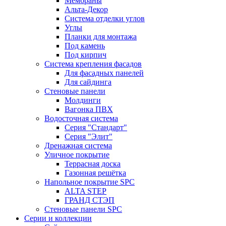
Мембраны
Альта-Декор
Система отделки углов
Углы
Планки для монтажа
Под камень
Под кирпич
Система крепления фасадов
Для фасадных панелей
Для сайдинга
Стеновые панели
Молдинги
Вагонка ПВХ
Водосточная система
Серия "Стандарт"
Серия "Элит"
Дренажная система
Уличное покрытие
Террасная доска
Газонная решётка
Напольное покрытие SPC
ALTA STEP
ГРАНД СТЭП
Стеновые панели SPC
Серии и коллекции