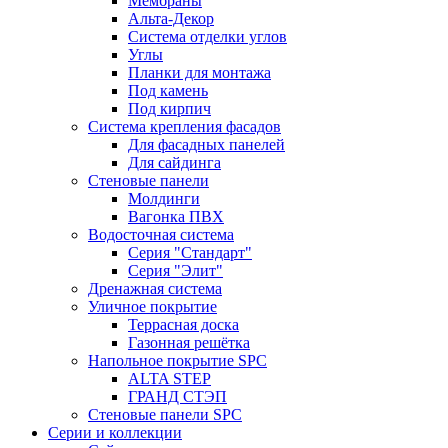
Мембраны
Альта-Декор
Система отделки углов
Углы
Планки для монтажа
Под камень
Под кирпич
Система крепления фасадов
Для фасадных панелей
Для сайдинга
Стеновые панели
Молдинги
Вагонка ПВХ
Водосточная система
Серия "Стандарт"
Серия "Элит"
Дренажная система
Уличное покрытие
Террасная доска
Газонная решётка
Напольное покрытие SPC
ALTA STEP
ГРАНД СТЭП
Стеновые панели SPC
Серии и коллекции