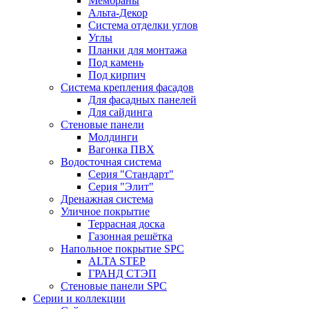
Мембраны
Альта-Декор
Система отделки углов
Углы
Планки для монтажа
Под камень
Под кирпич
Система крепления фасадов
Для фасадных панелей
Для сайдинга
Стеновые панели
Молдинги
Вагонка ПВХ
Водосточная система
Серия "Стандарт"
Серия "Элит"
Дренажная система
Уличное покрытие
Террасная доска
Газонная решётка
Напольное покрытие SPC
ALTA STEP
ГРАНД СТЭП
Стеновые панели SPC
Серии и коллекции